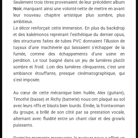
Seulement trois titres provenaient de leur précédent album
Noir
, marquant ainsi une volonté nette de mettre en avant
leur nouveau chapitre artistique plus sombre, plus
ambitieux.
Le décor renforçait cette immersion. En plus du backdrop
et des kakémonos reprenant l’esthétique du dernier opus,
des structures faites de tubes PVC donnaient l’illusion de
tuyaux d’une machinerie qui laissaient s’échapper de la
fumée, comme des échappements d’une usine en
perdition. Le tout baigné dans un jeu de lumières plutôt
sombre et froid. Loin des lumières clinquantes, c’est une
ambiance étouffante, presque cinématographique, qui
s’est imposée.
Au cœur de cette mécanique bien huilée, Alex (guitare),
Timothé (basse) et Richy (batterie) nous ont plaqué au sol
avec leurs riffs et blasts bien lourds. Émilie, la frontwoman
du groupe, a brillé de son côté par sa prestation vocale,
alternant avec fluidité entre un chant clair et des growls
puissants.
Parmi les moments marquants, le quatuor nous a offert un