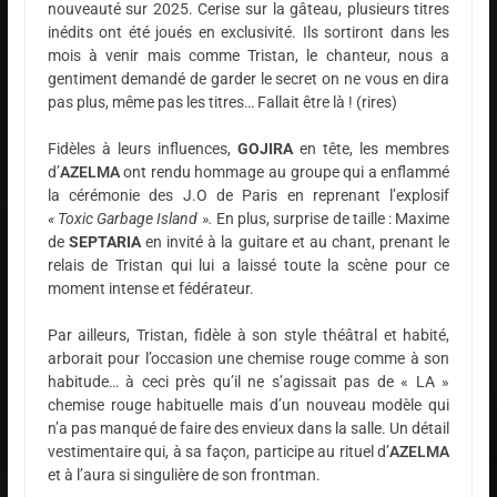
nouveauté sur 2025. Cerise sur la gâteau, plusieurs titres
inédits ont été joués en exclusivité. Ils sortiront dans les
mois à venir mais comme Tristan, le chanteur, nous a
gentiment demandé de garder le secret on ne vous en dira
pas plus, même pas les titres… Fallait être là ! (rires)
Fidèles à leurs influences,
GOJIRA
en tête, les membres
d’
AZELMA
ont rendu hommage au groupe qui a enflammé
la cérémonie des J.O de Paris en reprenant l’explosif
« Toxic Garbage Island ».
En plus, surprise de taille : Maxime
de
SEPTARIA
en invité à la guitare et au chant, prenant le
relais de Tristan qui lui a laissé toute la scène pour ce
moment intense et fédérateur.
Par ailleurs, Tristan, fidèle à son style théâtral et habité,
arborait pour l’occasion une chemise rouge comme à son
habitude… à ceci près qu’il ne s’agissait pas de « LA »
chemise rouge habituelle mais d’un nouveau modèle qui
n’a pas manqué de faire des envieux dans la salle. Un détail
vestimentaire qui, à sa façon, participe au rituel d’
AZELMA
et à l’aura si singulière de son frontman.