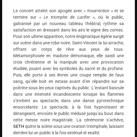
Le concert atteint son apogée avec
« Insurrection »
et se
termine sur
« Le triomphe de Lucifer »
, où le public,
galvanisé par un nouveau tableau théâtral, rythme sa
satisfaction en dressant dans les airs le signe des cornes.
Pour son ultime apparition, notre énigmatique égérie surgit
sur scène dans une robe noire. Saint-Vincent la lui arrache,
offrant un corps de rêve aux yeux de tous.
Métamorphosée en madone démoniaque, elle saisit une
croix chrétienne et la manipule avec une provocation
étudiée, jouant avec les symboles du sacré et du profane.
Puis, elle porte à ses lèvres une coupe remplie de faux
sang, qu’elle boit en extase avant d’en répandre sur sa
poitrine sous les yeux captivés du public. L’instant bascule
dans une intensité incandescente lorsque les flammes
s’invitent au spectacle, dans une danse pyrotechnique
ensorcelante. Le spectacle, à la fois hypnotisant et
dérangeant, envoûte le public médusé jusqu’au bout dans
cette messe noire magistrale. La cérémonie s’achève,
SETH
quitte la scène sous une ovation triomphale, laissant
derrière lui un public à la fois exténué et exalté.