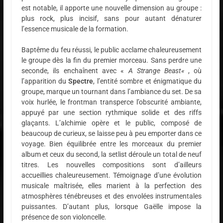
est notable, il apporte une nouvelle dimension au groupe :
plus rock, plus incisif, sans pour autant dénaturer
l’essence musicale de la formation.
Baptême du feu réussi, le public acclame chaleureusement
le groupe dès la fin du premier morceau. Sans perdre une
seconde, ils enchaînent avec «
A Strange Beast
«
, où
l’apparition du
Spectre
, l’entité sombre et énigmatique du
groupe, marque un tournant dans l’ambiance du set. De sa
voix hurlée, le frontman transperce l’obscurité ambiante,
appuyé par une section rythmique solide et des riffs
glaçants. L’alchimie opère et le public, composé de
beaucoup de curieux, se laisse peu à peu emporter dans ce
voyage. Bien équilibrée entre les morceaux du premier
album et ceux du second, la setlist déroule un total de neuf
titres. Les nouvelles compositions sont d’ailleurs
accueillies chaleureusement. Témoignage d’une évolution
musicale maîtrisée, elles marient à la perfection des
atmosphères ténébreuses et des envolées instrumentales
puissantes. D’autant plus, lorsque Gaëlle impose la
présence de son violoncelle.