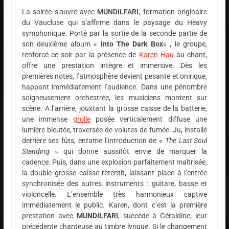
La soirée s’ouvre avec
MUNDILFARI
, formation originaire
du Vaucluse qui s’affirme dans le paysage du Heavy
symphonique. Porté par la sortie de la seconde partie de
son deuxième album «
Into The Dark Box
« , le groupe,
renforcé ce soir par la présence de
Karen Hau
au chant,
offre une prestation intègre et immersive. Dès les
premières notes, l’atmosphère devient pesante et onirique,
happant immédiatement l’audience. Dans une pénombre
soigneusement orchestrée, les musiciens montent sur
scène. A l’arrière, jouxtant la grosse caisse de la batterie,
une immense
grolle
posée verticalement diffuse une
lumière bleutée, traversée de volutes de fumée. Ju, installé
derrière ses fûts, entame l’introduction de «
The Last Soul
Standing
» qui donne aussitôt envie de marquer la
cadence. Puis, dans une explosion parfaitement maîtrisée,
la double grosse caisse retentit, laissant place à l’entrée
synchronisée des autres instruments : guitare, basse et
violoncelle. L’ensemble très harmonieux captive
immédiatement le public. Karen, dont c’est la première
prestation avec
MUNDILFARI
, succède à Géraldine, leur
précédente chanteuse au timbre lyrique. Si le changement