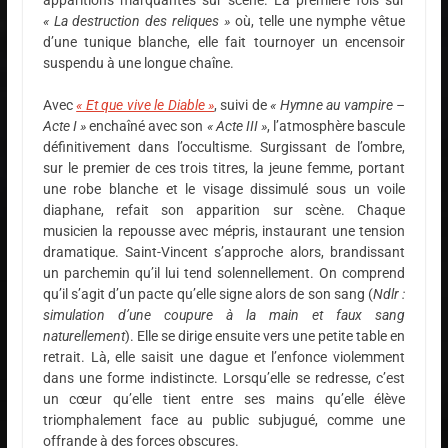
« La destruction des reliques »
où, telle une nymphe vêtue
d’une tunique blanche, elle fait tournoyer un encensoir
suspendu à une longue chaîne.
Avec
« Et que vive le Diable »
, suivi de
« Hymne au vampire –
Acte I »
enchaîné avec son
« Acte III »
, l’atmosphère bascule
définitivement dans l’occultisme. Surgissant de l’ombre,
sur le premier de ces trois titres, la jeune femme, portant
une robe blanche et le visage dissimulé sous un voile
diaphane, refait son apparition sur scène. Chaque
musicien la repousse avec mépris, instaurant une tension
dramatique. Saint-Vincent s’approche alors, brandissant
un parchemin qu’il lui tend solennellement. On comprend
qu’il s’agit d’un pacte qu’elle signe alors de son sang (
Ndlr :
simulation d’une coupure à la main et faux sang
naturellement
). Elle se dirige ensuite vers une petite table en
retrait. Là, elle saisit une dague et l’enfonce violemment
dans une forme indistincte. Lorsqu’elle se redresse, c’est
un cœur qu’elle tient entre ses mains qu’elle élève
triomphalement face au public subjugué, comme une
offrande à des forces obscures.