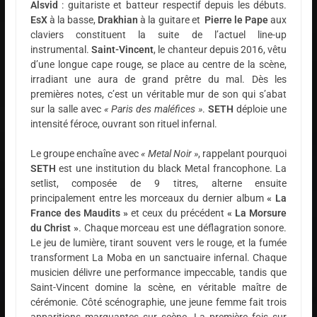
Alsvid
: guitariste et batteur respectif depuis les débuts.
EsX
à la basse,
Drakhian
à la guitare et
Pierre le Pape
aux
claviers constituent la suite de l’actuel line-up
instrumental.
Saint-Vincent
, le chanteur depuis 2016, vêtu
d’une longue cape rouge, se place au centre de la scène,
irradiant une aura de grand prêtre du mal. Dès les
premières notes, c’est un véritable mur de son qui s’abat
sur la salle avec
« Paris des maléfices »
.
SETH
déploie une
intensité féroce, ouvrant son rituel infernal.
Le groupe enchaîne avec
« Metal Noir »
, rappelant pourquoi
SETH
est une institution du black Metal francophone. La
setlist, composée de 9 titres, alterne ensuite
principalement entre les morceaux du dernier album
« La
France des Maudits »
et ceux du précédent
« La Morsure
du Christ »
. Chaque morceau est une déflagration sonore.
Le jeu de lumière, tirant souvent vers le rouge, et la fumée
transforment La Moba en un sanctuaire infernal. Chaque
musicien délivre une performance impeccable, tandis que
Saint-Vincent domine la scène, en véritable maître de
cérémonie. Côté scénographie, une jeune femme fait trois
apparitions marquantes sur scène. La première fois sur