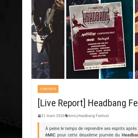
CONCERTS
[Live Report] Headbang Fes
31 mars 2026
6mic
,
Headbang Festival
À peine le temps de reprendre ses esprits après l
6MIC
pour cette deuxième journée du
Headban