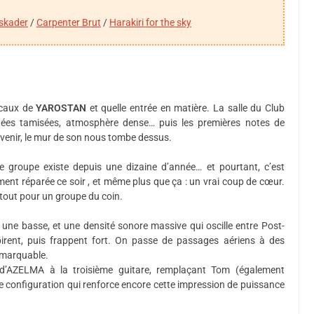
skader
/
Carpenter Brut
/
Harakiri for the sky
locaux de
YAROSTAN
et quelle entrée en matière. La salle du Club
ées tamisées, atmosphère dense… puis les premières notes de
révenir, le mur de son nous tombe dessus.
, le groupe existe depuis une dizaine d’année… et pourtant, c’est
ent réparée ce soir , et même plus que ça : un vrai coup de cœur.
tout pour un groupe du coin.
 une basse, et une densité sonore massive qui oscille entre Post-
irent, puis frappent fort. On passe de passages aériens à des
remarquable.
 d’AZELMA à la troisième guitare, remplaçant Tom (également
e configuration qui renforce encore cette impression de puissance