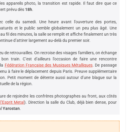
 appareils photo, la transition est rapide. Il faut dire que ce
cert prévu dès
18h
.
vec celle du samedi. Une heure avant l’ouverture des portes,
 saturés et le public semble globalement un peu plus âgé. Une
fil des minutes, la salle se remplit et affiche finalement un très
ntinue d’attirer largement au-delà du premier soir.
u de retrouvailles. On recroise des visages familiers, on échange
bon train. C’est d’ailleurs l’occasion de faire une rencontre
 la
Fédération Française des Musiques Métalliques
. De passage
tenu à faire le déplacement depuis Paris. Preuve supplémentaire
ition. Petit moment de détente aussi autour d’une blague sur la
tuelle de la région.
heure de rejoindre les confrères photographes au front, aux côtés
(
l’Esprit Metal
). Direction la salle du Club, déjà bien dense, pour
al
Yarostan
.