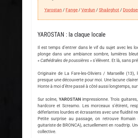
Yarostan
/
Fange
/
Verdun
/
Shaârghot
/
Doodse
YAROSTAN : la claque locale
Il est temps d’entrer dans le vif du sujet avec les 
plonge dans une ambiance sombre, lumières bleut
« Cathédrales de poussières »
s’élèvent. Et là, sans p
Originaire de La Fare-les-Oliviers / Marseille (13)
presque une découverte pour moi. Une lacune clairem
Honte à moi d’être passé à côté aussi longtemps, sur
Sur scène,
YAROSTAN
impressionne. Trois guitares,
hardcore et Screamo. Les morceaux s’étirent, resp
déferlantes lourdes et écrasantes avec une fluidité 
Petite surprise au passage, on retrouve Romain
guitariste de BRONCA), actuellement en roadtrip. Un
collective.