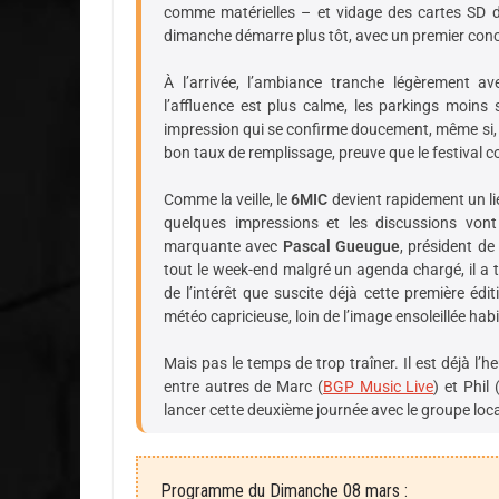
comme matérielles – et vidage des cartes SD des
dimanche démarre plus tôt, avec un premier con
À l’arrivée, l’ambiance tranche légèrement a
l’affluence est plus calme, les parkings moins
impression qui se confirme doucement, même si, au 
bon taux de remplissage, preuve que le festival co
Comme la veille, le
6MIC
devient rapidement un lie
quelques impressions et les discussions vont 
marquante avec
Pascal Gueugue
, président de
tout le week-end malgré un agenda chargé, il a 
de l’intérêt que suscite déjà cette première éd
météo capricieuse, loin de l’image ensoleillée habi
Mais pas le temps de trop traîner. Il est déjà l’
entre autres de Marc (
BGP Music Live
) et Phil 
lancer cette deuxième journée avec le groupe loc
Programme du Dimanche 08 mars :