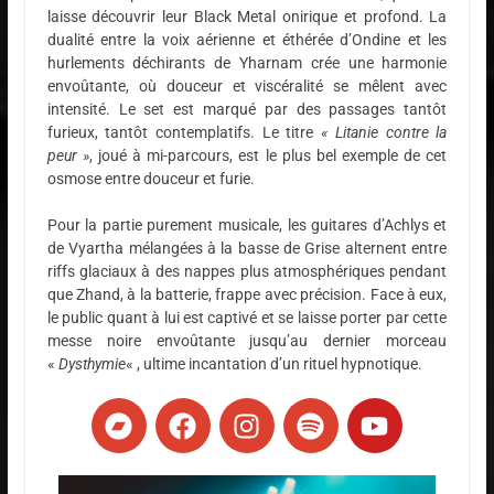
laisse découvrir leur Black Metal onirique et profond. La
dualité entre la voix aérienne et éthérée d’Ondine et les
hurlements déchirants de Yharnam crée une harmonie
envoûtante, où douceur et viscéralité se mêlent avec
intensité. Le set est marqué par des passages tantôt
furieux, tantôt contemplatifs. Le titre
« Litanie contre la
peur »
, joué à mi-parcours, est le plus bel exemple de cet
osmose entre douceur et furie.
Pour la partie purement musicale, les guitares d’Achlys et
de Vyartha mélangées à la basse de Grise alternent entre
riffs glaciaux à des nappes plus atmosphériques pendant
que Zhand, à la batterie, frappe avec précision. Face à eux,
le public quant à lui est captivé et se laisse porter par cette
messe noire envoûtante jusqu’au dernier morceau
«
Dysthymie
« , ultime incantation d’un rituel hypnotique.