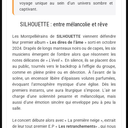
voyage unique au sein d’un univers sombre et
captivant.
SILHOUETTE : entre mélancolie et rêve
Les Montpelliérains de
SILHOUETTE
viennent défendre
leur premier album «
Les dires de l’âme
» sorti en octobre
2024. Drapés de longs manteaux noirs ou de capes, les six
musiciens émergent de l’ombre alors que résonnent les
notes délicates de
« L’éveil »
. En silence, ils se placent dos
au public, tournés vers le backdrop à l’effigie du groupe,
comme en pleine prière ou en dévotion. À l’avant de la
scène, un encensoir libère d’épaisses volutes parfumées,
évoquant l’atmosphère mystique d’une église. Dès les
premiers instants, une aura liturgique s’impose. L’air se
charge d’une solennité pesante et mélancolique, mais
aussi d’une émotion sincère qui enveloppe peu à peu la
salle.
Le concert débute alors avec « La première neige », extrait
de leur tout premier E.P «
Les retranchements
« , qui nous