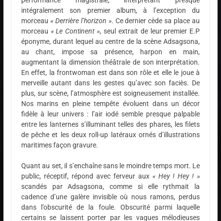
intégralement son premier album, à l’exception du
morceau
« Derrière l’horizon »
. Ce dernier cède sa place au
morceau
« Le Continent »
, seul extrait de leur premier E.P
éponyme, durant lequel au centre de la scène Adsagsona,
au chant, impose sa présence, harpon en main,
augmentant la dimension théâtrale de son interprétation.
En effet, la frontwoman est dans son rôle et elle le joue à
merveille autant dans les gestes qu’avec son faciès. De
plus, sur scène, l’atmosphère est soigneusement installée.
Nos marins en pleine tempête évoluent dans un décor
fidèle à leur univers : l’air iodé semble presque palpable
entre les lanternes s’illuminant telles des phares, les filets
de pêche et les deux roll-up latéraux ornés d’illustrations
maritimes façon gravure.
Quant au set, il s’enchaîne sans le moindre temps mort. Le
public, réceptif, répond avec ferveur aux
« Hey ! Hey ! »
scandés par Adsagsona, comme si elle rythmait la
cadence d’une galère invisible où nous ramons, perdus
dans l’obscurité de la foule. Obscurité parmi laquelle
certains se laissent porter par les vagues mélodieuses