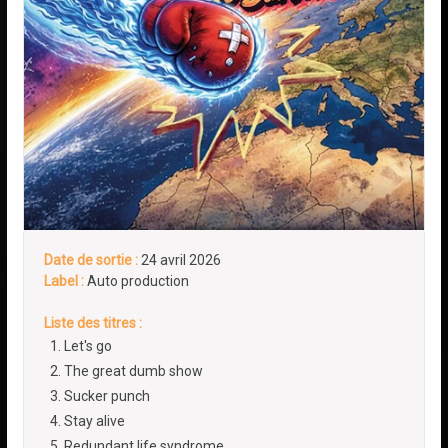
Date de sortie :
24 avril 2026
Label :
Auto production
Liste des titres :
Let's go
The great dumb show
Sucker punch
Stay alive
Redundant life syndrome