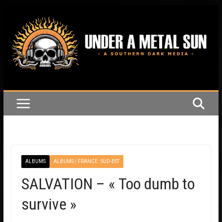
Passer
au
contenu
ALBUMS
ALBUMS / FRANCE : SUD-EST
SALVATION – « Too dumb to
survive »