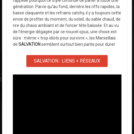
rappelle pourquoi ce style continue de parler à toute une
génération. Parce qu’au fond, derrière les riffs rapides, la
basse claquante et les refrains catchy, il y a toujours cette
envie de profiter du moment, du soleil, du sable chaud, de
rire du chaos ambiant et de foncer tête baissée. Et au vu
de l’énergie dégagée par ce nouvel opus, une chose est
sûre : même « trop idiots pour survivre », les Marseillais
de
SALVATION
semblent surtout bien partis pour durer.
SALVATION : LIENS + RÉSEAUX