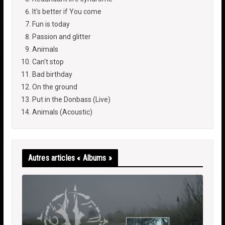
It's better if You come
Fun is today
Passion and glitter
Animals
Can't stop
Bad birthday
On the ground
Put in the Donbass (Live)
Animals (Acoustic)
Autres articles « Albums »