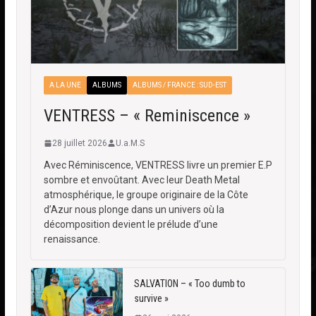
A LA UNE
ALBUMS
ALBUMS / FRANCE : SUD-EST
VENTRESS – « Reminiscence »
28 juillet 2026
U.a.M.S
Avec Réminiscence, VENTRESS livre un premier E.P
sombre et envoûtant. Avec leur Death Metal
atmosphérique, le groupe originaire de la Côte
d’Azur nous plonge dans un univers où la
décomposition devient le prélude d’une
renaissance.
SALVATION – « Too dumb to
survive »