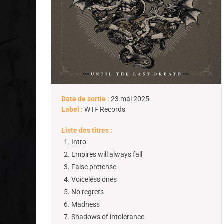
Date de sortie :
23 mai 2025
Label :
WTF Records
Liste des titres :
Intro
Empires will always fall
False pretense
Voiceless ones
No regrets
Madness
Shadows of intolerance