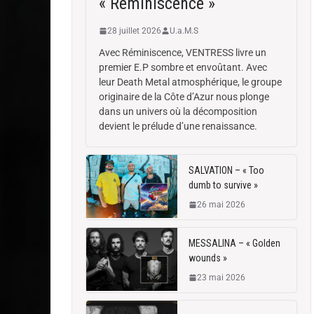
« Reminiscence »
28 juillet 2026
U.a.M.S
Avec Réminiscence, VENTRESS livre un
premier E.P sombre et envoûtant. Avec
leur Death Metal atmosphérique, le groupe
originaire de la Côte d’Azur nous plonge
dans un univers où la décomposition
devient le prélude d’une renaissance.
SALVATION – « Too
dumb to survive »
26 mai 2026
MESSALINA – « Golden
wounds »
23 mai 2026