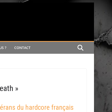
S ?
CONTACT
eath »
térans du hardcore français