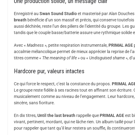
Une production solide, un message clair
Enregistré au
Swan Sound Studio
et masterisé par Alan Douches
breath
bénéficie d’un son massif et précis, qui conserve toutefois 
aussi déchirée, reste l’un des piliers de l’identité du groupe. Les g
tandis que le couple basse/batterie assure une rythmique solide e
Avec «
Madness »
, petite respiration instrumentale,
PRIMAL AGE
p
accalmie mélancolique permet de mieux apprécier la reprise de l’a
titres comme «
The meaning of life »
ou «
Undisguised shame »
, d’
Hardcore pur, valeurs intactes
Ce qui force le respect, c’est la constance du propos.
PRIMAL AG
Le groupe reste fidèle à ses racines tout en affinant son écriture
musicalement comme au niveau de l’engagement. Leur hardcore, au
sincère, sans fioriture.
En dix titres,
Until the last breath
rappelle que
PRIMAL AGE
est b
vivant, pertinent, mordant, qui ne lâche rien. Un album taillé pour 
pour rappeler que tant qu’il leur restera un souffle, ils continueront 