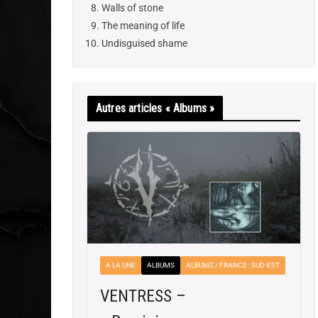
Walls of stone
The meaning of life
Undisguised shame
Autres articles « Albums »
A LA UNE
ALBUMS
ALBUMS / FRANCE : SUD-EST
VENTRESS –