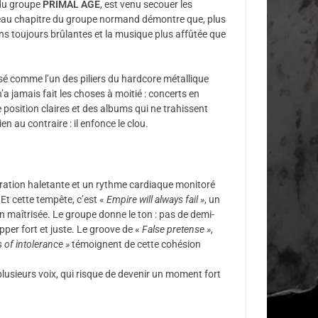
 du groupe
PRIMAL AGE
, est venu secouer les
eau chapitre du groupe normand démontre que, plus
ons toujours brûlantes et la musique plus affûtée que
é comme l’un des piliers du hardcore métallique
a jamais fait les choses à moitié : concerts en
e position claires et des albums qui ne trahissent
en au contraire : il enfonce le clou.
iration haletante et un rythme cardiaque monitoré
Et cette tempête, c’est «
Empire will always fail »
, un
on maîtrisée. Le groupe donne le ton : pas de demi-
pper fort et juste. Le groove de «
False pretense »
,
of intolerance »
témoignent de cette cohésion
 plusieurs voix, qui risque de devenir un moment fort