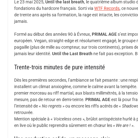
Le 23 mai 2025,
Until the last breath
, le quatrième album studio
fondations du hardcore français. Sorti via
WTF Records
, ce nouv
de trente ans après sa formation, la rage est intacte, les convicti
jamais.
Formé au début des années 90 à Évreux,
PRIMAL AGE
s’est impos
européen. Vegan, straight-edge et résolument engagé, le groupe n’
pagaille (plus de mille au compteur, sur trois continents), prises d
jamais leur identité.
Until the Last Breath
ne fait pas exception. Bi
Trente-trois minutes de pure intensité
Dès les premières secondes, l’ambiance se fait pesante : une resp
installent un climat anxiogène, comme le calme avant la tempête. 
premier morceau au riff martial, aux blasts millimétrés, à la tensi
mesure, pas de retour en demi-teinte.
PRIMAL AGE
est là pour fra
l’intensité de «
No regrets »
ou encore les riffs acérés de «
Shadows 
retrouvée.
Mention spéciale à «
Voiceless ones »
, brûlot antispéciste hurlé à
en live où le public reprendra sûrement en chœur les
« We are ! »
.