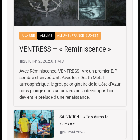
A LA UNE
ALBUMS
ALBUMS / FRANCE : SUD-EST
VENTRESS – « Reminiscence »
28 juillet 2026
U.a.M.S
Avec Réminiscence, VENTRESS livre un premier E.P
sombre et envoûtant. Avec leur Death Metal
atmosphérique, le groupe originaire de la Côte d’Azur
nous plonge dans un univers où la décomposition
devient le prélude d’une renaissance.
SALVATION – « Too dumb to
survive »
26 mai 2026