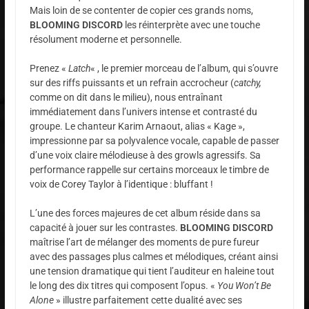
Mais loin de se contenter de copier ces grands noms,
BLOOMING DISCORD
les réinterprète avec une touche
résolument moderne et personnelle.
Prenez «
Latch
« , le premier morceau de l’album, qui s’ouvre
sur des riffs puissants et un refrain accrocheur (
catchy,
comme on dit dans le milieu), nous entraînant
immédiatement dans l’univers intense et contrasté du
groupe. Le chanteur Karim Arnaout, alias « Kage »,
impressionne par sa polyvalence vocale, capable de passer
d’une voix claire mélodieuse à des growls agressifs. Sa
performance rappelle sur certains morceaux le timbre de
voix de Corey Taylor à l’identique : bluffant !
L’une des forces majeures de cet album réside dans sa
capacité à jouer sur les contrastes.
BLOOMING DISCORD
maîtrise l’art de mélanger des moments de pure fureur
avec des passages plus calmes et mélodiques, créant ainsi
une tension dramatique qui tient l’auditeur en haleine tout
le long des dix titres qui composent l’opus. «
You Won’t Be
Alone
» illustre parfaitement cette dualité avec ses