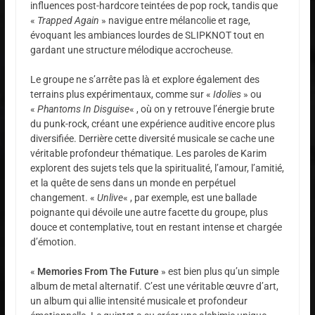
influences post-hardcore teintées de pop rock, tandis que
«
Trapped Again
» navigue entre mélancolie et rage,
évoquant les ambiances lourdes de SLIPKNOT tout en
gardant une structure mélodique accrocheuse.
Le groupe ne s’arrête pas là et explore également des
terrains plus expérimentaux, comme sur «
Idolies
» ou
«
Phantoms In Disguise
« , où on y retrouve l’énergie brute
du punk-rock, créant une expérience auditive encore plus
diversifiée. Derrière cette diversité musicale se cache une
véritable profondeur thématique. Les paroles de Karim
explorent des sujets tels que la spiritualité, l’amour, l’amitié,
et la quête de sens dans un monde en perpétuel
changement. «
Unlive
« , par exemple, est une ballade
poignante qui dévoile une autre facette du groupe, plus
douce et contemplative, tout en restant intense et chargée
d’émotion.
«
Memories From The Future
» est bien plus qu’un simple
album de metal alternatif. C’est une véritable œuvre d’art,
un album qui allie intensité musicale et profondeur