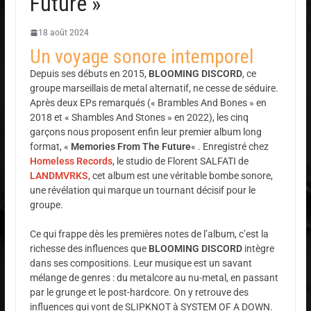
Future »
18 août 2024
Un voyage sonore intemporel
Depuis ses débuts en 2015,
BLOOMING DISCORD
, ce
groupe marseillais de metal alternatif, ne cesse de séduire.
Après deux EPs remarqués (« Brambles And Bones » en
2018 et « Shambles And Stones » en 2022), les cinq
garçons nous proposent enfin leur premier album long
format, «
Memories From The Future
« . Enregistré chez
Homeless Records
, le studio de Florent SALFATI de
LANDMVRKS
, cet album est une véritable bombe sonore,
une révélation qui marque un tournant décisif pour le
groupe.
Ce qui frappe dès les premières notes de l’album, c’est la
richesse des influences que
BLOOMING DISCORD
intègre
dans ses compositions. Leur musique est un savant
mélange de genres : du metalcore au nu-metal, en passant
par le grunge et le post-hardcore. On y retrouve des
influences qui vont de SLIPKNOT à SYSTEM OF A DOWN.