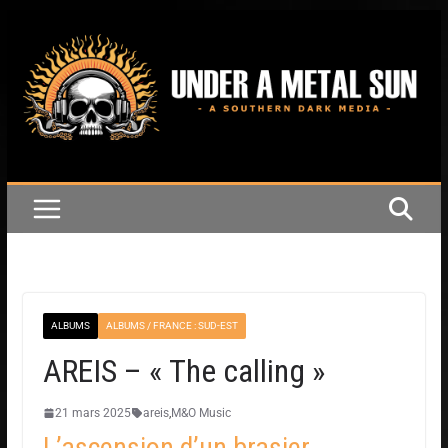
ALBUMS
ALBUMS / FRANCE : SUD-EST
AREIS – « The calling »
21 mars 2025
areis
,
M&O Music
L’ascension d’un brasier