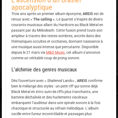
apocalyptique
Trois ans après un premier album éponyme,
AREIS
est de
retour avec
« The calling »
. Le quartet s’inspire de divers
courants musicaux allant du Hardcore au Black Metal en
passant par du Mélodeath. Cette fusion prend toute son
ampleur à travers des textes sombres, ancrés dans des
thématiques occultes et occitanes, donnant naissance à
une musique aussi intense que percutante. Disponible
depuis le 21 mars via
M&O Music
, cet album s’annonce
comme un véritable coup de poing sonore.
L’alchimie des genres musicaux
Dès l’ouverture avec «
Shattered Lands
« ,
AREIS
confirme
bien le mélange des styles : un petit riff qui sonne déjà
Black Metal en intro suivi de riffs plus tranchants, une
batterie déchaînée et des hurlements viscéraux
embarquent l’auditeur dans une spirale sonore à la fois
chaotique et structurée au refrain mélodique. L’album
oscille entre fureur incontrôlable et passages plus