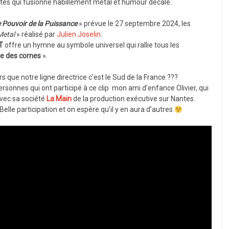
tes qui fusionne habillement metal et humour décalé.
e Pouvoir de la Puissance
» prévue le 27 septembre 2024, les
Metal
» réalisé par
Julien Joselin
.
T
offre un hymne au symbole universel qui rallie tous les
ne des cornes
».
s que notre ligne directrice c’est le Sud de la France ???
onnes qui ont participé à ce clip mon ami d’enfance Olivier, qui
vec sa société
La Main
de la production exécutive sur Nantes.
Belle participation et on espère qu’il y en aura d’autres