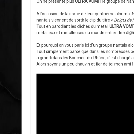
On ne présente plus
ULTRA VOMIT
le groupe de Nan
A l’occasion de la sortie de leur quatrième album «
l
nantais viennent de sortir le clip du titre «
Doigts de 
Tout en parodiant les clichés du metal,
ULTRA VOMI
métalleux et métalleuses du monde entier : le «
sig
Et pourquoi on vous parle ici d’un groupe nantais alor
Tout simplement parce que dans les nombreuses pers
a grandi dans les Bouches-du-Rhône, s’est chargé a
Alors soyons un peu chauvin et fier de toi mon ami ! 