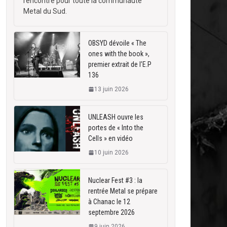
rencontre pour toute la communauté
Metal du Sud.
OBSYD dévoile « The
ones with the book »,
premier extrait de l’E.P
136
13 juin 2026
UNLEASH ouvre les
portes de « Into the
Cells » en vidéo
10 juin 2026
Nuclear Fest #3 : la
rentrée Metal se prépare
à Chanac le 12
septembre 2026
9 juin 2026