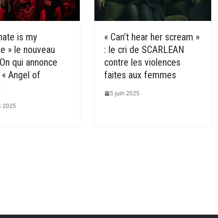
hate is my
« Can’t hear her scream »
re » le nouveau
: le cri de SCARLEAN
eOn qui annonce
contre les violences
 « Angel of
faites aux femmes
»
5 juin 2025
s 2025