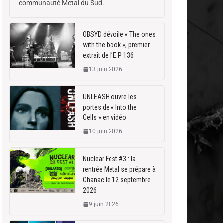
communauté Metal du Sud.
OBSYD dévoile « The ones
with the book », premier
extrait de l’E.P 136
13 juin 2026
UNLEASH ouvre les
portes de « Into the
Cells » en vidéo
10 juin 2026
Nuclear Fest #3 : la
rentrée Metal se prépare à
Chanac le 12 septembre
2026
9 juin 2026