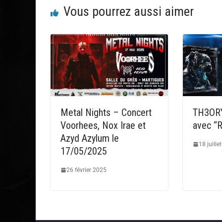
Vous pourrez aussi aimer
Metal Nights – Concert
TH3ORY
Voorhees, Nox Irae et
avec “R
Azyd Azylum le
18 juille
17/05/2025
26 février 2025