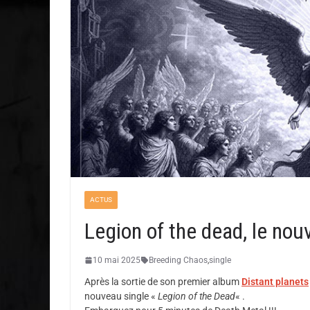
ACTUS
Legion of the dead, le n
10 mai 2025
Breeding Chaos
,
single
Après la sortie de son premier album
Distant planets
nouveau single «
Legion of the Dead
« .