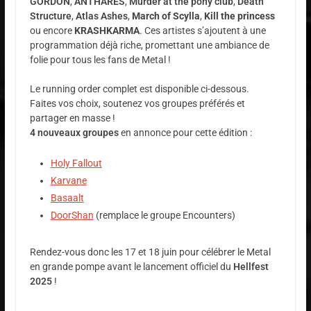
GORDON
,
ANTHARES
,
Murder at the pony club
,
Death
Structure
,
Atlas Ashes
,
March of Scylla
,
Kill the princess
ou encore
KRASHKARMA
. Ces artistes s’ajoutent à une
programmation déjà riche, promettant une ambiance de
folie pour tous les fans de Metal !
Le running order complet est disponible ci-dessous.
Faites vos choix, soutenez vos groupes préférés et
partager en masse !
4 nouveaux groupes
en annonce pour cette édition :
Holy Fallout
Karvane
Basaalt
DoorShan
(remplace le groupe Encounters)
Rendez-vous donc les 17 et 18 juin pour célébrer le Metal
en grande pompe avant le lancement officiel du
Hellfest
2025
!