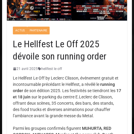
ACTUS
PARTENAIRE
Le Hellfest Le Off 2025
dévoile son running order
21 avril 2025
hellfest le off
Le Hellfest Le Off by Leclerc Clisson, événement gratuit et
incontournable précédant le Hellfest, a révélé le
running
order
de son édition 2025. Les festivités se tiendront les
17
et 18 juin
sur le parking du centre E.Leclerc de Clisson,
offrant deux scènes, 35 concerts, des bars, des stands,
des food trucks et diverses animations pour chauffer
l’ambiance avant la grande messe du Metal.
Parmi les groupes confirmés figurent
MUHURTA
,
RED