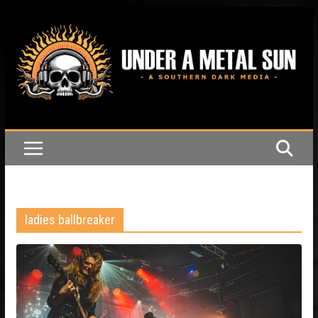
Passer
au
contenu
ladies ballbreaker