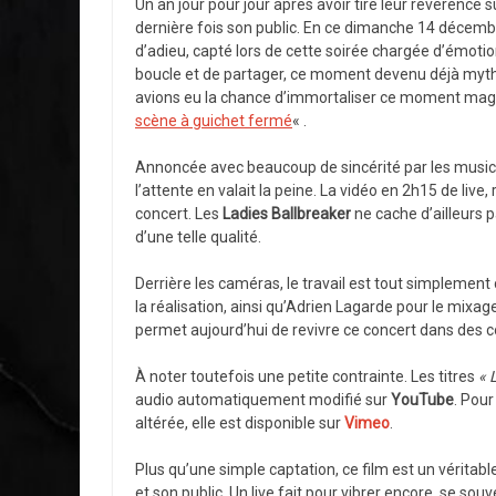
Un an jour pour jour après avoir tiré leur révérence s
dernière fois son public. En ce dimanche 14 décembr
d’adieu, capté lors de cette soirée chargée d’émot
boucle et de partager, ce moment devenu déjà myth
avions eu la chance d’immortaliser ce moment magiq
scène à guichet fermé
« .
Annoncée avec beaucoup de sincérité par les musicienn
l’attente en valait la peine. La vidéo en 2h15 de live,
concert. Les
Ladies Ballbreaker
ne cache d’ailleurs 
d’une telle qualité.
Derrière les caméras, le travail est tout simplement 
la réalisation, ainsi qu’Adrien Lagarde pour le mixag
permet aujourd’hui de revivre ce concert dans des c
À noter toutefois une petite contrainte. Les titres
« 
audio automatiquement modifié sur
YouTube
. Pour
altérée, elle est disponible sur
Vimeo
.
Plus qu’une simple captation, ce film est un véritab
et son public. Un live fait pour vibrer encore, se s