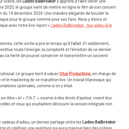
ur scène, les
Ladies Ballbreaker
s’apprête à faire vibrer une
e 2025, le groupe vient de mettre en ligne le film de son concert
ion du 14 décembre 2024. Une manière élégante de boucler la
ique pour le groupe comme pour ses fans. Nous y étions et
ue avec notre live report «
Ladies Ballbreaker : leur adieu à la
es, cette sortie a pris le temps qu’il fallait. Et visiblement,
 restitue toute l’énergie, la complicité et l’émotion de ce dernier
pas sa fierté de pouvoir conserver et transmettre un souvenir
colossal. Le groupe tient à saluer
Otus Productions
, en charge de
e et le mastering de ce marathon live. Un travail titanesque qui
onditions optimales, comme si on y était.
Live Wire »
et
« T.N.T. »
, soumis à des droits d’auteur, voient leur
 celles et ceux qui souhaitent découvrir la version intégrale non
le cadeau d’adieu, un dernier partage entre les
Ladies Ballbreaker
ouvenir et célébrer une aventure qui aura marqué bien des scènes…