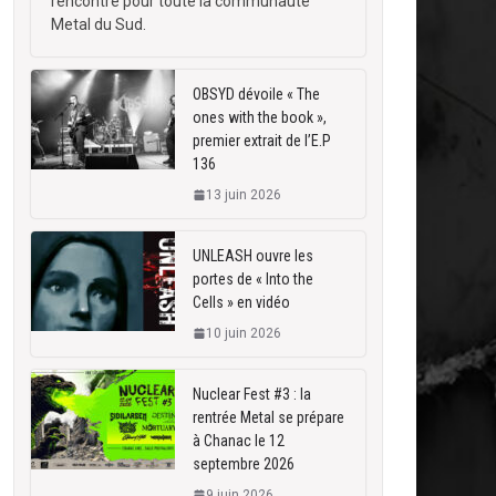
rencontre pour toute la communauté
Metal du Sud.
OBSYD dévoile « The
ones with the book »,
premier extrait de l’E.P
136
13 juin 2026
UNLEASH ouvre les
portes de « Into the
Cells » en vidéo
10 juin 2026
Nuclear Fest #3 : la
rentrée Metal se prépare
à Chanac le 12
septembre 2026
9 juin 2026