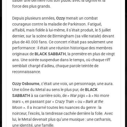
saluer une dernière fois son public avec la dignité et la
force des plus grands.
Depuis plusieurs années,
Ozzy
menait un combat
courageux contre la maladie de Parkinson. Fatigué,
affaibli, mais fidèle à lui-même, il s’était produit, le 5 juillet
dernier, sur la scène de Birmingham (sa ville natale) devant
plus de 40.000 fans. Ce concert n’était pas seulement une
performance : il était une réunion historique des membres
originaux de
BLACK SABBATH
, la première en plus de vingt
ans. Une soirée suspendue dans le temps, où chaque riff
semblait chargé d’adieu, chaque parole teintée de
reconnaissance.
Ozzy Osbourne
, c’était une voix, un personnage, une aura.
Une icône du Metal au sens le plus pur, de
BLACK
SABBATH
à sa carrière solo, de
« War pigs »
à
« No more
tears »
, en passant par «
Crazy Train
» ou
« Bark at the
Moon »
. Il a incarné toutes les nuances du genre : la
noirceur, l’excès, la tendresse cachée derrière la folie. Avec
lui, le Metal devenait plus qu’une musique : une catharsis,
une identité, une famille.