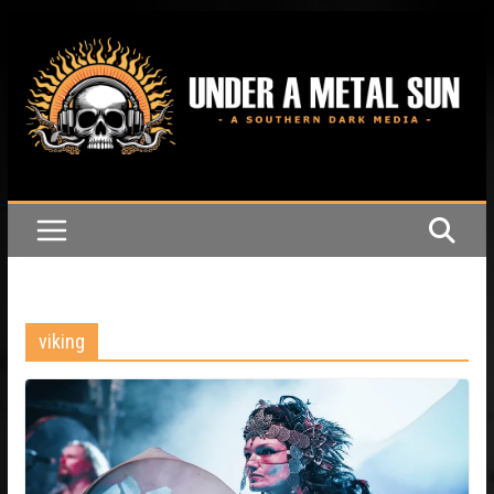
Passer
au
contenu
viking