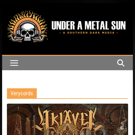
Passer
au
contenu
Verycords