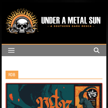
Passer
au
contenu
RDB