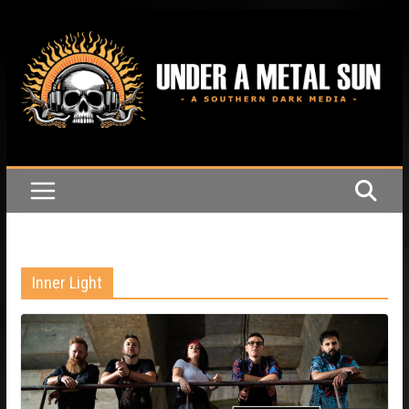
Passer
au
contenu
Inner Light