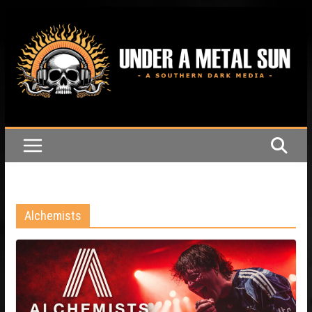
Passer
au
contenu
Alchemists