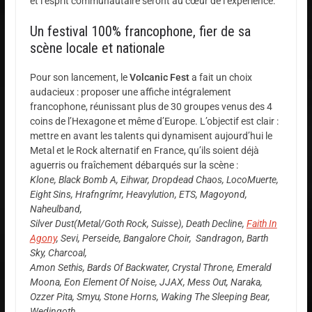
et l’esprit communautaire seront au cœur de l’expérience.
Un festival 100% francophone, fier de sa
scène locale et nationale
Pour son lancement, le
Volcanic Fest
a fait un choix
audacieux : proposer une affiche intégralement
francophone, réunissant plus de 30 groupes venus des 4
coins de l’Hexagone et même d’Europe. L’objectif est clair :
mettre en avant les talents qui dynamisent aujourd’hui le
Metal et le Rock alternatif en France, qu’ils soient déjà
aguerris ou fraîchement débarqués sur la scène :
Klone, Black Bomb A, Eihwar, Dropdead Chaos, LocoMuerte,
Eight Sins, Hrafngrímr, Heavylution, ETS,
Magoyond,
Naheulband,
Silver Dust(Metal/Goth Rock, Suisse), Death Decline,
Faith In
Agony
, Sevi, Perseide, Bangalore Choir, Sandragon, Barth
Sky, Charcoal,
Amon Sethis, Bards Of Backwater, Crystal Throne, Emerald
Moona, Eon Element Of Noise, JJAX, Mess Out, Naraka,
Ozzer Pita, Smyu, Stone Horns, Waking The Sleeping Bear,
Wedingoth.