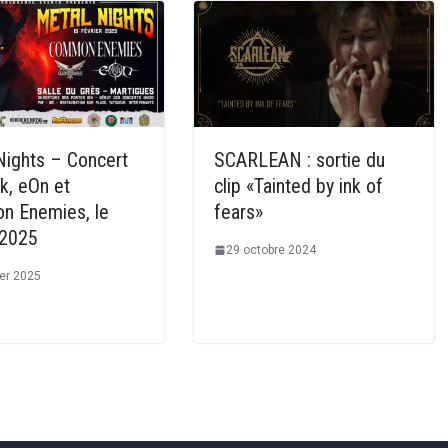
Nights – Concert
SCARLEAN : sortie du
k, eOn et
clip «Tainted by ink of
 Enemies, le
fears»
/2025
29 octobre 2024
ier 2025