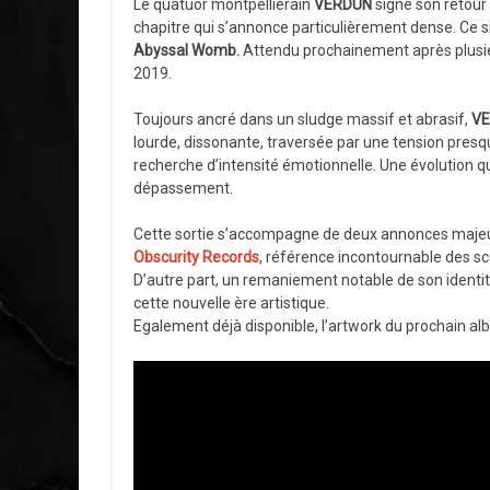
Le quatuor montpelliérain
VERDUN
signe son retour
chapitre qui s’annonce particulièrement dense. Ce 
Abyssal Womb.
Attendu prochainement après plusie
2019.
Toujours ancré dans un sludge massif et abrasif,
V
lourde, dissonante, traversée par une tension presqu
recherche d’intensité émotionnelle. Une évolution qu
dépassement.
Cette sortie s’accompagne de deux annonces majeure
Obscurity Records
, référence incontournable des s
D’autre part, un remaniement notable de son identité
cette nouvelle ère artistique.
Egalement déjà disponible, l’artwork du prochain al