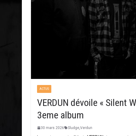
ACTUS
VERDUN dévoile « Silent Wi
3eme album
30 mars 2026
Sludge
,
Verdun