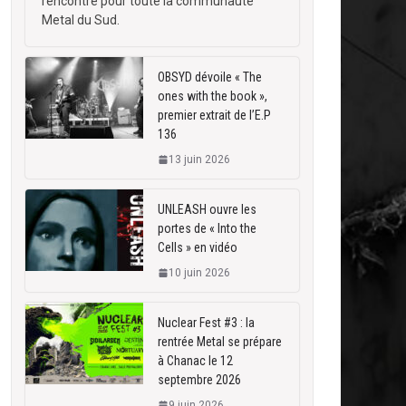
rencontre pour toute la communauté
Metal du Sud.
OBSYD dévoile « The
ones with the book »,
premier extrait de l’E.P
136
13 juin 2026
UNLEASH ouvre les
portes de « Into the
Cells » en vidéo
10 juin 2026
Nuclear Fest #3 : la
rentrée Metal se prépare
à Chanac le 12
septembre 2026
9 juin 2026