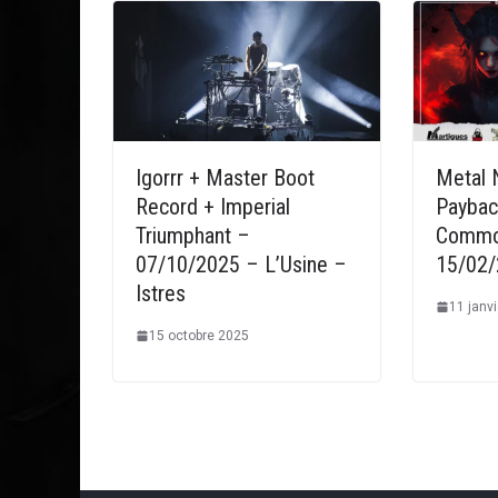
Igorrr + Master Boot
Metal 
Record + Imperial
Paybac
Triumphant –
Common
07/10/2025 – L’Usine –
15/02
Istres
11 janv
15 octobre 2025