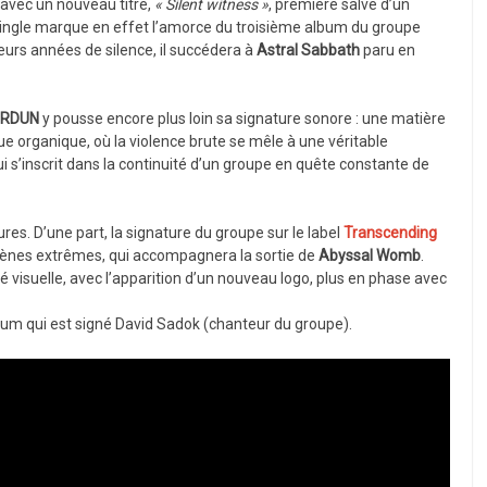
 avec un nouveau titre,
« Silent witness »
, première salve d’un
single marque en effet l’amorce du troisième album du groupe
urs années de silence, il succédera à
Astral Sabbath
paru en
ERDUN
y pousse encore plus loin sa signature sonore : une matière
e organique, où la violence brute se mêle à une véritable
i s’inscrit dans la continuité d’un groupe en quête constante de
s. D’une part, la signature du groupe sur le label
Transcending
cènes extrêmes, qui accompagnera la sortie de
Abyssal Womb
.
 visuelle, avec l’apparition d’un nouveau logo, plus en phase avec
bum qui est signé David Sadok (chanteur du groupe).