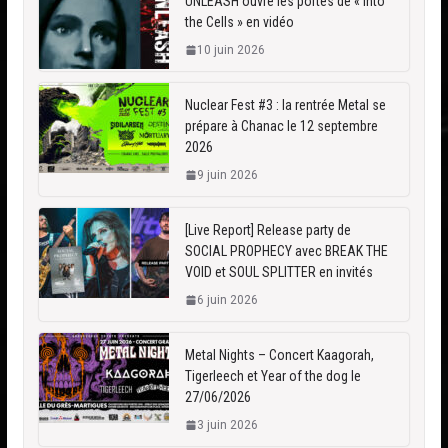
UNLEASH ouvre les portes de « Into
the Cells » en vidéo
10 juin 2026
Nuclear Fest #3 : la rentrée Metal se
prépare à Chanac le 12 septembre
2026
9 juin 2026
[Live Report] Release party de
SOCIAL PROPHECY avec BREAK THE
VOID et SOUL SPLITTER en invités
6 juin 2026
Metal Nights – Concert Kaagorah,
Tigerleech et Year of the dog le
27/06/2026
3 juin 2026