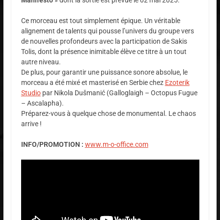
Manifesto
» dont la sortie est prévue le 02 mai 2025.
Ce morceau est tout simplement épique. Un véritable
alignement de talents qui pousse l’univers du groupe vers
de nouvelles profondeurs avec la participation de Sakis
Tolis, dont la présence inimitable élève ce titre à un tout
autre niveau.
De plus, pour garantir une puissance sonore absolue, le
morceau a été mixé et masterisé en Serbie chez
Ezoterik
Studio
par Nikola Dušmanić (Galloglaigh – Octopus Fugue
– Ascalapha).
Préparez-vous à quelque chose de monumental. Le chaos
arrive !
INFO/PROMOTION :
www.m-o-office.com