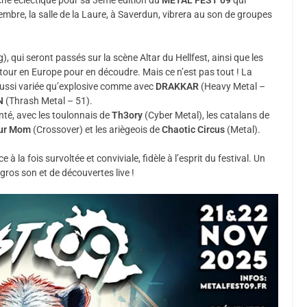
mbre, la salle de la Laure, à Saverdun, vibrera au son de groupes
, qui seront passés sur la scène Altar du Hellfest, ainsi que les
tour en Europe pour en découdre. Mais ce n’est pas tout ! La
 aussi variée qu’explosive comme avec
DRAKKAR
(Heavy Metal –
N
(Thrash Metal – 51).
nté, avec les toulonnais de
Th3ory
(Cyber Metal), les catalans de
ur Mom
(Crossover) et les ariègeois de
Chaotic Circus
(Metal).
 la fois survoltée et conviviale, fidèle à l’esprit du festival. Un
ros son et de découvertes live !