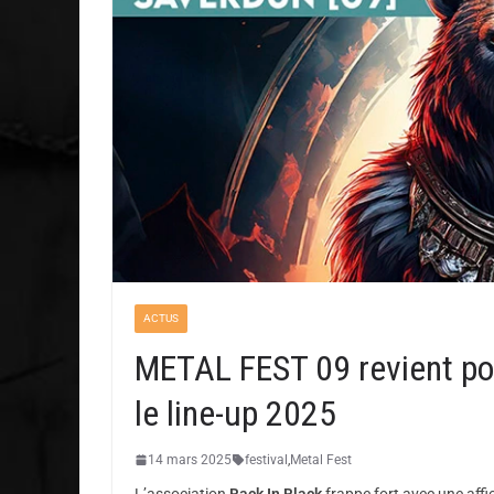
ACTUS
METAL FEST 09 revient po
le line-up 2025
14 mars 2025
festival
,
Metal Fest
L’association
Back In Black
frappe fort avec une affi