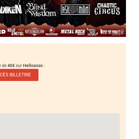
e de
40€
sur
Helloasso
:
CÈS BILLETRIE