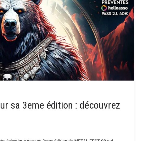
ur sa 3eme édition : découvrez
che éclectique pour sa 3eme édition du
METAL FEST 09
qui