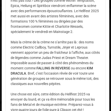
n’est pas tout ! Des groupes comme Within Temptation,
Epica, Heilung et Spiritbox viendront enflammer la scène
avec des performances époustouflantes. Le Hellfest 2025
met aussi en avant des artistes féminines, avec des
formations 100 % féminines ou dirigées par des
frontwomen comme Kittie et Charlotte Wessels,
spécialement le vendredi en Mainstage 2.
Mais la crème de la crème ne s’arrête pas là : des noms
comme Electric Callboy, Turnstile, Jinjer et Leprous
viennent apporter un peu de fraîcheur à l’affiche, aux côtés
de légendes comme Judas Priest et Dream Theater.
Impossible aussi de passer à côté des phénomènes du
moment comme
FALLING IN REVERSE
ou encore
KIM
DRACULA
. Bref, c’est l’occasion rêvée de voir toute une
génération de groupes se retrouver sous le même toit, des
classiques aux nouvelles pépites.
Une chose est sûre, cette édition du Hellfest 2025 va
envoyer du lourd, et ça va être mémorable pour tous les
fans de Metal et de musique extrême. Préparez-vous à
vivre quatre jours de folie pure à Clisson cet été !