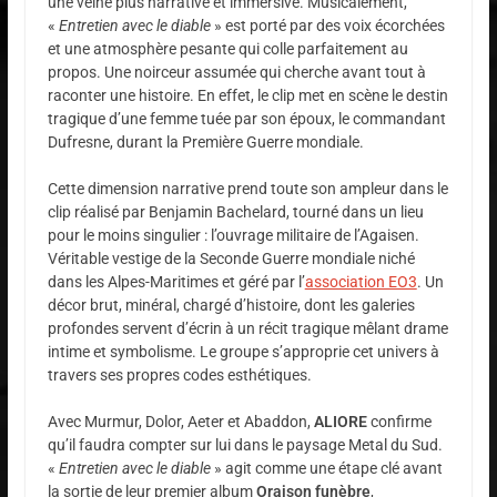
une veine plus narrative et immersive. Musicalement,
«
Entretien avec le diable
» est porté par des voix écorchées
et une atmosphère pesante qui colle parfaitement au
propos. Une noirceur assumée qui cherche avant tout à
raconter une histoire. En effet, le clip met en scène le destin
tragique d’une femme tuée par son époux, le commandant
Dufresne, durant la Première Guerre mondiale.
Cette dimension narrative prend toute son ampleur dans le
clip réalisé par Benjamin Bachelard, tourné dans un lieu
pour le moins singulier : l’ouvrage militaire de l’Agaisen.
Véritable vestige de la Seconde Guerre mondiale niché
dans les Alpes-Maritimes et géré par l’
association EO3
. Un
décor brut, minéral, chargé d’histoire, dont les galeries
profondes servent d’écrin à un récit tragique mêlant drame
intime et symbolisme. Le groupe s’approprie cet univers à
travers ses propres codes esthétiques.
Avec Murmur, Dolor, Aeter et Abaddon,
ALIORE
confirme
qu’il faudra compter sur lui dans le paysage Metal du Sud.
«
Entretien avec le diable
» agit comme une étape clé avant
la sortie de leur premier album
Oraison funèbre
,